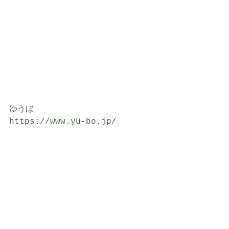
ゆうぼ
https://www.yu-bo.jp/
ゆうぼオンラインショップ
https://yubo-shop.com/
子育て
ゆうぼ
覚王山
玩具
木のおもちゃ
習い事
出産祝い
セール
グラパット
出産祝いギフト
ギフト
グリムス
フェア
おもちゃイベント
お試し
輸入玩具
ドイツのおもちゃ
美しいおもちゃ