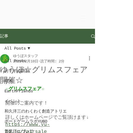
記事
All Posts
ゆうぼスタッフ
All Posts
2023年2月10日
読了時間: 2分
ゆうぼ☆グリムスフェア
おすすめ商品
開催☆
積木
☆グリムスフェア☆ 
EarthFriends
イベント
開催のご案内です！ 
和久洋三のわくわく創造アトリエ
詳しくはホームページでご覧頂けます↓
ボードゲームラボYUBO
https://www.yu-
営業日について
bo.jp/fairsale