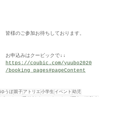
皆様のご参加お待ちしております。
お申込みはクービックで↓↓
https://coubic.com/yuubo2020
/booking_pages#pageContent
ゆうぼ
親子
アトリエ
小学生
イベント
幼児
プレゼント
受付中
ボードゲーム
ラボ
面白い
体験会
１２月
中学生
高校生
親子ペア
すごろく
製作
サイコロ
おうち時間
流行