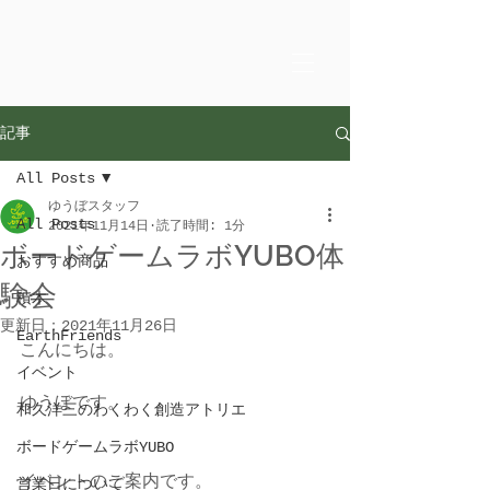
記事
All Posts
ゆうぼスタッフ
All Posts
2021年11月14日
読了時間: 1分
ボードゲームラボYUBO体
おすすめ商品
験会
積木
更新日：
2021年11月26日
EarthFriends
こんにちは。
イベント
ゆうぼです。
和久洋三のわくわく創造アトリエ
ボードゲームラボYUBO
イベントのご案内です。
営業日について