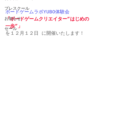
プレスクール
ボードゲームラボYUBO体験会
お知らせ
「ボードゲームクリエイター”はじめの
一歩”」
セール
を１２月１２日 に開催いたします！