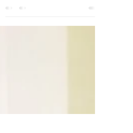
日
こんにちは！ ゆうぼです。 Earth Friends1よ
りご案内です☆ お待たせしました！ 10月の『ガー
デン作業の日』のご案内です☆ 「枝豆の収穫」を
行います！ 大人のみで、ゆっくりした作業や歓談
など畑で楽しむ時間をご一緒に過ごしましょ
う。...