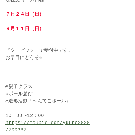
現在受付中の日程
７月２４日（日）
９月１１日（日）
『クービック』で受付中です。
お早目にどうぞ☆
◎親子クラス
◇ボール遊び　
◇造形活動『へんてこボール』
10：00〜12：00
https://coubic.com/yuubo2020
/700387