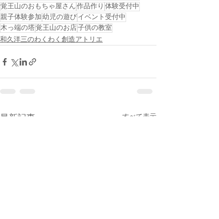
覚王山のおもちゃ屋さん
作品作り
体験受付中
親子体験参加
幼児の遊び
イベント受付中
木っ端の塔
覚王山のお店
子供の教室
和久洋三のわくわく創造アトリエ
すべて表示
最新記事