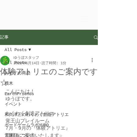
記事
All Posts
ゆうぼスタッフ
All Posts
2022年6月14日
読了時間: 1分
体験アトリエのご案内です
おすすめ商品
☆
積木
こんにちは！
EarthFriends
ゆうぼです。
イベント
わくわく創造アトリエ
和久洋三のわくわく創造アトリエ
覚王山プレイルーム
ボードゲームラボYUBO
7月・9月の『体験アトリエ』
営業日について
日程をご案内いたします☆