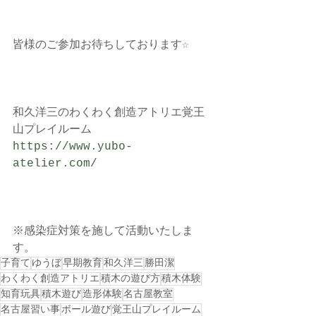
皆様のご参加お待ちしております☆
和久洋三のわくわく創造アトリエ覚王
山プレイルーム
https://www.yubo-
atelier.com/
※感染症対策を施して活動いたしま
す。
子育て
ゆうぼ
早期教育
和久洋三
勝田潔
わくわく創造アトリエ
積木の遊び方
積木体験
知育玩具
積木遊び
造形体験
名古屋教室
名古屋習い事
ボール遊び
覚王山プレイルーム