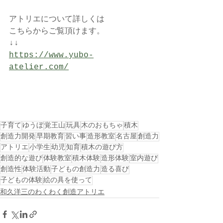
アトリエについて詳しくは
こちらからご覧頂けます。
↓↓
https://www.yubo-
atelier.com/
子育て
ゆうぼ
覚王山
玩具
木のおもちゃ
積木
創造力開発
早期教育
習い事
造形教室
名古屋
創造力
アトリエ
小学生
幼児
知育
積木の遊び方
創造的な遊び
体験教室
積木体験
造形体験
室内遊び
創造性
体験活動
子どもの創造力
造る喜び
子どもの体験
絵の具を使って
和久洋三のわくわく創造アトリエ