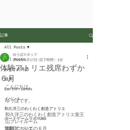
記事
All Posts
ゆうぼスタッフ
All Posts
2022年5月17日
読了時間: 1分
体験アトリエ残席わずか
おすすめ商品
６月
積木
こんにちは。
EarthFriends
イベント
ゆうぼです。
和久洋三のわくわく創造アトリエ
和久洋三のわくわく創造アトリエ覚王
ボードゲームラボYUBO
山プレイルーム
営業日について
体験アトリエの６月